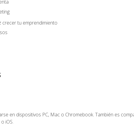
enta
eting
z crecer tu emprendimiento
usos
s
zarse en dispositivos PC, Mac o Chromebook. También es compa
 o iOS.