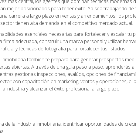
z más central, los agentes que dominan técnicas modernas de m
án mejor posicionados para tener éxito. Ya sea trabajando de 
una carrera a largo plazo en ventas y arrendamientos, los prof
 sector tienen alta demanda en el competitivo mercado actual.
abilidades esenciales necesarias para fortalecer y escalar tu pr
la firma adecuada, construir una marca personal y utilizar her
rtificial y técnicas de fotografía para fortalecer tus listados.
inmobiliaria también te prepara para generar prospectos medi
ertas abiertas. A través de una guía paso a paso, aprenderás 
entras gestionas inspecciones, avalúos, opciones de financiami
ctor con capacitación en marketing, ventas y operaciones, el 
a industria y alcanzar el éxito profesional a largo plazo.
 de la industria inmobiliaria, identificar oportunidades de crec
nal