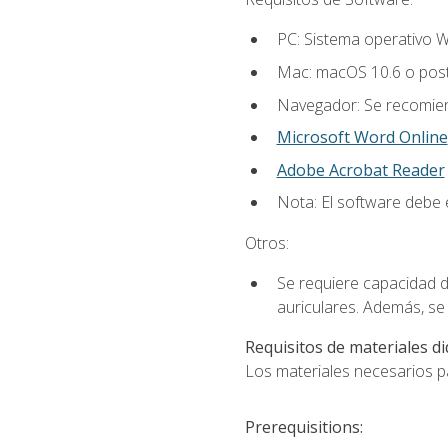
PC: Sistema operativo W
Mac: macOS 10.6 o post
Navegador: Se recomiend
Microsoft Word Online
Adobe Acrobat Reader
Nota: El software debe e
Otros:
Se requiere capacidad d
auriculares. Además, se
Requisitos de materiales di
Los materiales necesarios par
Prerequisitions: