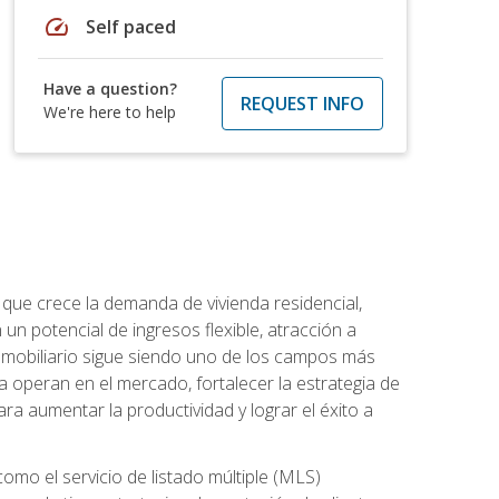
speed
Self paced
Have a question?
REQUEST INFO
We're here to help
 que crece la demanda de vivienda residencial,
un potencial de ingresos flexible, atracción a
inmobiliario sigue siendo uno de los campos más
a operan en el mercado, fortalecer la estrategia de
ra aumentar la productividad y lograr el éxito a
como el servicio de listado múltiple (MLS)