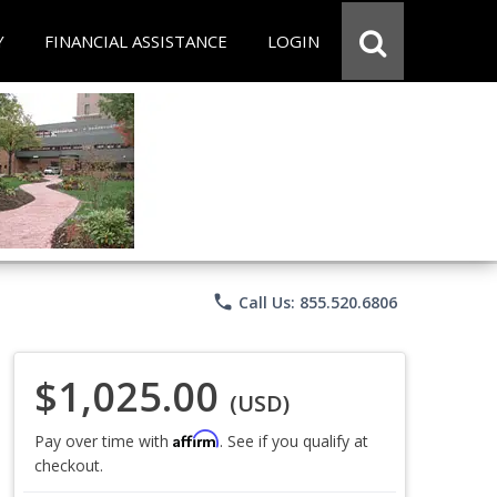
Y
FINANCIAL ASSISTANCE
LOGIN
phone
Call Us: 855.520.6806
$1,025.00
(USD)
Affirm
Pay over time with
. See if you qualify at
checkout.