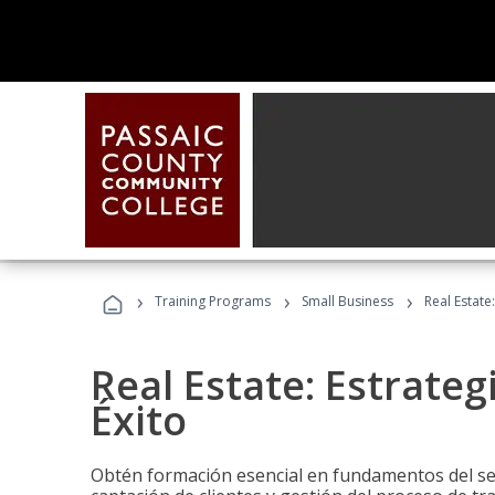
›
›
›
Training Programs
Small Business
Real Estate
Real Estate: Estrateg
Éxito
Obtén formación esencial en fundamentos del sec