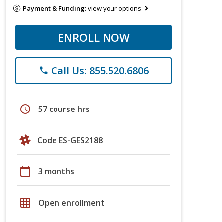
Payment & Funding:
view your options
ENROLL NOW
Call Us: 855.520.6806
phone
schedule
57 course hrs
Code ES-GES2188
calendar_today
3 months
grid_on
Open enrollment