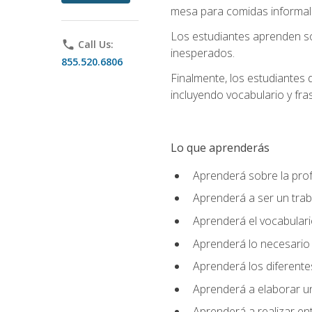
mesa para comidas informale
Los estudiantes aprenden so
phone
Call Us:
inesperados.
855.520.6806
Finalmente, los estudiantes 
incluyendo vocabulario y fras
Lo que aprenderás
Aprenderá sobre la profe
Aprenderá a ser un tra
Aprenderá el vocabulario
Aprenderá lo necesario 
Aprenderá los diferentes
Aprenderá a elaborar un
Aprenderá a realizar en