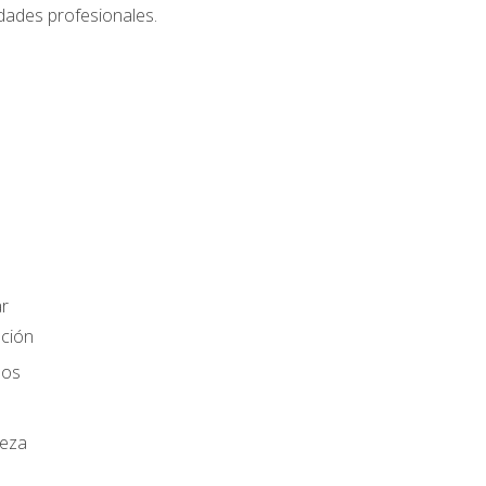
dades profesionales.
r
ación
los
ieza