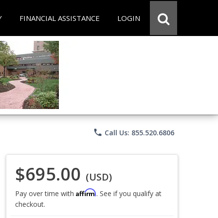
Y
FINANCIAL ASSISTANCE
LOGIN
phone
Call Us: 855.520.6806
$695.00
(USD)
Affirm
Pay over time with
. See if you qualify at
checkout.