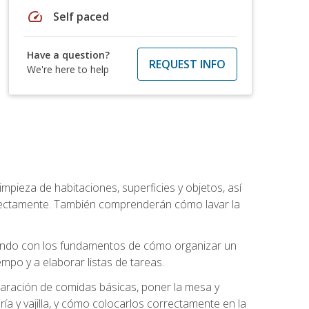
speed
Self paced
Have a question?
REQUEST INFO
We're here to help
mpieza de habitaciones, superficies y objetos, así
rrectamente. También comprenderán cómo lavar la
zando con los fundamentos de cómo organizar un
mpo y a elaborar listas de tareas.
eparación de comidas básicas, poner la mesa y
ría y vajilla, y cómo colocarlos correctamente en la