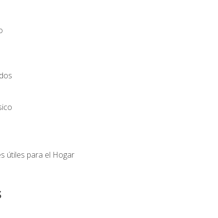
o
ados
sico
s útiles para el Hogar
s