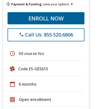
Payment & Funding:
view your options
ENROLL NOW
Call Us: 855.520.6806
phone
schedule
50 course hrs
Code ES-GES615
calendar_today
6 months
grid_on
Open enrollment