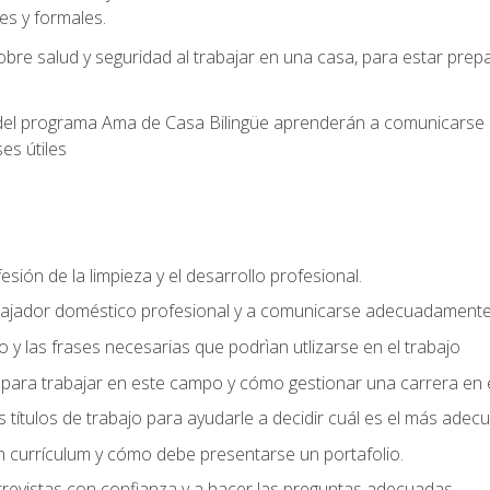
s y formales.
bre salud y seguridad al trabajar en una casa, para estar pre
del programa Ama de Casa Bilingüe aprenderán a comunicarse en 
es útiles
sión de la limpieza y el desarrollo profesional.
bajador doméstico profesional y a comunicarse adecuadament
 y las frases necesarias que podrìan utlizarse en el trabajo
para trabajar en este campo y cómo gestionar una carrera en e
 títulos de trabajo para ayudarle a decidir cuál es el más adec
 currículum y cómo debe presentarse un portafolio.
trevistas con confianza y a hacer las preguntas adecuadas.