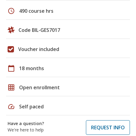
schedule
490 course hrs
Code BIL-GES7017
Voucher included
calendar_today
18 months
grid_on
Open enrollment
speed
Self paced
Have a question?
REQUEST INFO
We're here to help