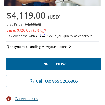
$4,119.00
(USD)
List Price:
$4,839.00
Save: $720.00
(15% off)
Affirm
Pay over time with
. See if you qualify at checkout.
Payment & Funding:
view your options
ENROLL NOW
Call Us: 855.520.6806
phone
info
Career series