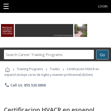
☰
LOGIN
Search
Go
Career
Training
›
›
›
Programs
Training Programs
Trades
Certificacion HVACR en
espanol (incluye curso de ingles y examen profesional) (EnGen)
phone
Call Us: 855.520.6806
Certificacion HVACR en espanol